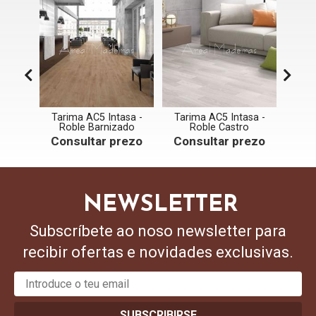
asa -
Tarima AC5 Intasa -
Tarima AC5 Intasa -
Tari
ra
Roble Barnizado
Roble Castro
rezo
Consultar prezo
Consultar prezo
Con
NEWSLETTER
Subscríbete ao noso newsletter para
recibir ofertas e novidades exclusivas.
SUBSCRIBIRSE