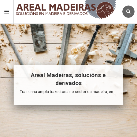
Areal Madeiras, solucións e
derivados
Tras unha ampla traxectoria no sector da madeira, en Areal Madeiras queremos acercarnos máis aos nosos clientes poñendo en funcionamento este páxina onde poderán atopar un amplo catálogo dos nosos produtos e das diferentes posibilidades que nos ofrece a madeira para traballar.