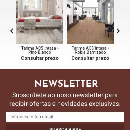
asa -
Tarima AC5 Intasa -
Tarima AC5 Intasa -
Tari
ra
Pino Blanco
Roble Barnizado
rezo
Consultar prezo
Consultar prezo
Con
NEWSLETTER
Subscríbete ao noso newsletter para
recibir ofertas e novidades exclusivas.
SUBSCRIBIRSE